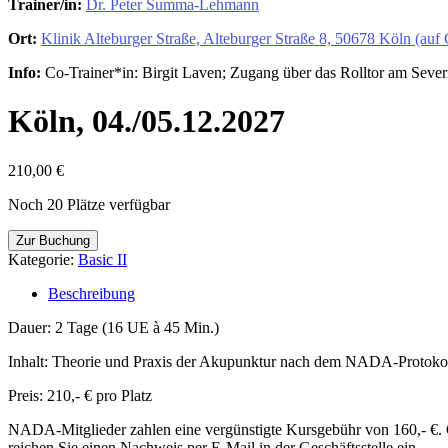
Trainer/in:
Dr. Peter Summa-Lehmann
Ort:
Klinik Alteburger Straße, Alteburger Straße 8, 50678 Köln (au
Info:
Co-Trainer*in: Birgit Laven; Zugang über das Rolltor am Sever
Köln, 04./05.12.2027
210,00
€
Noch 20 Plätze verfügbar
Köln,
Zur Buchung
04./05.12.2027
Kategorie:
Basic II
Menge
Beschreibung
Dauer: 2 Tage (16 UE à 45 Min.)
Inhalt: Theorie und Praxis der Akupunktur nach dem NADA-Protoko
Preis: 210,- € pro Platz
NADA-Mitglieder zahlen eine vergünstigte Kursgebühr von 160,- €. Ge
reichen Sie einen Nachweis per E-Mail in der Geschäftsstelle ein.