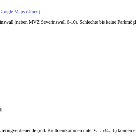
f Google Maps öffnen)
inswall (neben MVZ Severinswall 6-10). Schlechte bis keine Parkmögli
ll
ringverdienende (mtl. Bruttoeinkommen unter € 1.534,- €) können einen